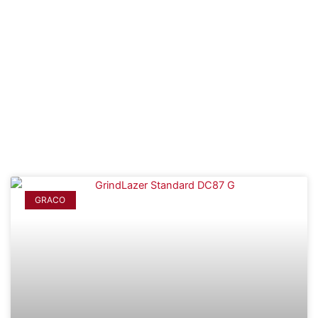
comprobada, rendimiento máximo, cobertura de garantía
confiable e inigualable productividad en el trabajo. Las
fresadora de carreteras y escarificadoras de Graco y
Husqvarna están diseñadas para superar los estándares de
calidad y rendimiento del contratista profesional.
GRACO