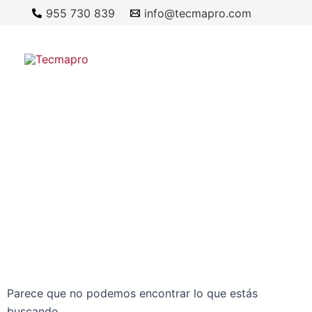
Ir
955 730 839
info@tecmapro.com
al
contenido
Parece que no podemos encontrar lo que estás
buscando.