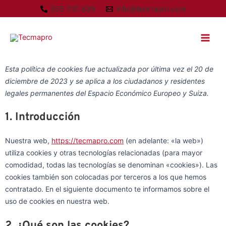
Ir
955 730 839
info@tecmapro.com
al
Main
contenido
Men
Consent
Consent
Consent
Consent
Consent
Consent
Consent
Consent
Consent
Esta política de cookies fue actualizada por última vez el 20 de
to
to
to
to
to
to
to
to
to
diciembre de 2023 y se aplica a los ciudadanos y residentes
service
service
service
service
service
service
service
service
service
legales permanentes del Espacio Económico Europeo y Suiza.
elementor
wordpress
complianz
google-
polylang
google-
google-
youtube
varios
1. Introducción
analytics
fonts
maps
Nuestra web,
https://tecmapro.com
(en adelante: «la web»)
utiliza cookies y otras tecnologías relacionadas (para mayor
comodidad, todas las tecnologías se denominan «cookies»). Las
cookies también son colocadas por terceros a los que hemos
contratado. En el siguiente documento te informamos sobre el
uso de cookies en nuestra web.
2. ¿Qué son las cookies?