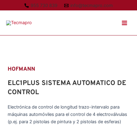
Ir
955 730 839
info@tecmapro.com
al
Main
contenido
Men
HOFMANN
ELC1PLUS SISTEMA AUTOMATICO DE
CONTROL
Electrónica de control de longitud trazo-intervalo para
máquinas automóviles para el control de 4 electroválvulas
(p.ej. para 2 pistolas de pintura y 2 pistolas de esferas)