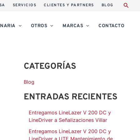
A
SA
SERVICIOS
CLIENTES Y PARTNERS
BLOG
r
c
NARIA
OTROS
MARCAS
CONTACTO
h
i
v
CATEGORÍAS
o
s
Blog
ENTRADAS RECIENTES
Entregamos LineLazer V 200 DC y
LineDriver a Señalizaciones Villar
Entregamos LineLazer V 200 DC y
LineDriver a UTE Mantenimiento de