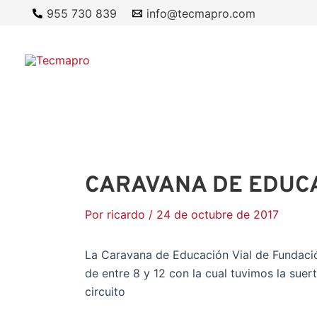
Ir
955 730 839
info@tecmapro.com
al
contenido
CARAVANA DE EDUCA
Por
ricardo
/
24 de octubre de 2017
La Caravana de Educación Vial de Fundació
de entre 8 y 12 con la cual tuvimos la sue
circuito