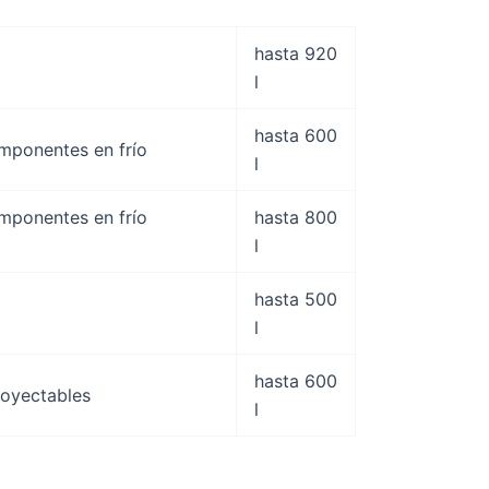
hasta 920
l
hasta 600
omponentes en frío
l
omponentes en frío
hasta 800
l
hasta 500
l
hasta 600
royectables
l