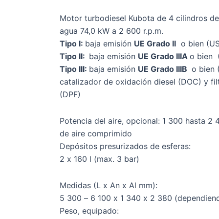
Motor turbodiesel Kubota de 4 cilindros de
agua 74,0 kW a 2 600 r.p.m.
Tipo I:
baja emisión
UE Grado II
o bien (US
Tipo II:
baja emisión
UE Grado IIIA
o bien 
Tipo III:
baja emisión
UE Grado IIIB
o bien 
catalizador de oxidación diesel (DOC) y fil
(DPF)
Potencia del aire, opcional: 1 300 hasta 2 
de aire comprimido
Depósitos presurizados de esferas:
2 x 160 l (max. 3 bar)
Medidas (L x An x Al mm):
5 300 – 6 100 x 1 340 x 2 380 (dependien
Peso, equipado: