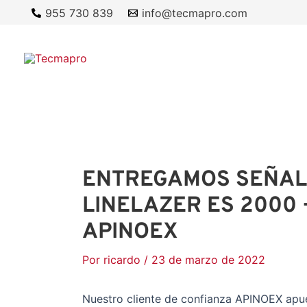
Ir
955 730 839
info@tecmapro.com
al
contenido
ENTREGAMOS SEÑAL
LINELAZER ES 2000 
APINOEX
Por
ricardo
/
23 de marzo de 2022
Nuestro cliente de confianza APINOEX apues