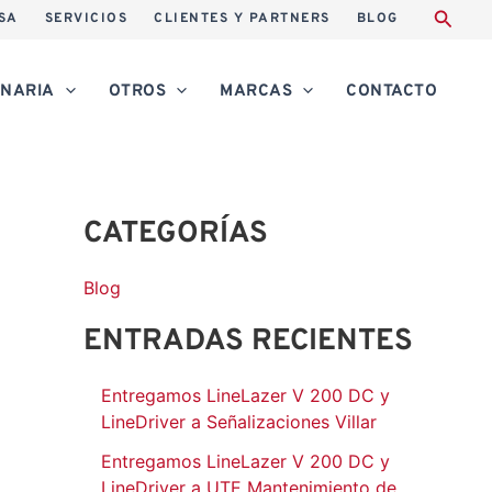
A
SA
SERVICIOS
CLIENTES Y PARTNERS
BLOG
r
c
NARIA
OTROS
MARCAS
CONTACTO
h
i
v
CATEGORÍAS
o
s
Blog
ENTRADAS RECIENTES
Entregamos LineLazer V 200 DC y
LineDriver a Señalizaciones Villar
Entregamos LineLazer V 200 DC y
LineDriver a UTE Mantenimiento de