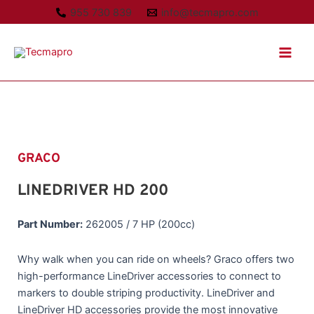
Ir
955 730 839
info@tecmapro.com
al
Main
contenido
Men
GRACO
LINEDRIVER HD 200
Part Number:
262005 / 7 HP (200cc)
Why walk when you can ride on wheels? Graco offers two
high-performance LineDriver accessories to connect to
markers to double striping productivity. LineDriver and
LineDriver HD accessories provide the most innovative