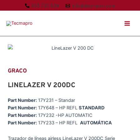
Ir
955 730 839
info@tecmapro.com
al
Main
contenido
Men
GRACO
LINELAZER V 200DC
Part Number:
17Y231 – Standar
Part Number:
17Y648 – HP REFL
STANDARD
Part Number:
17Y232 -HP AUTOMATIC
Part Number:
17Y233 – HP REFL
AUTOMÁTICA
Trazador de líneas airless LineLazer V 200DC Serie