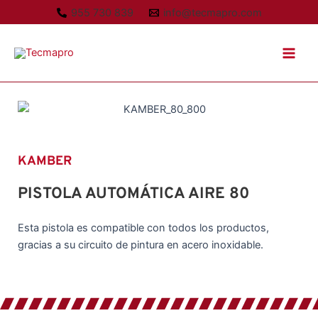
Ir
955 730 839
info@tecmapro.com
al
Main
contenido
Men
KAMBER
PISTOLA AUTOMÁTICA AIRE 80
Esta pistola es compatible con todos los productos,
gracias a su circuito de pintura en acero inoxidable.