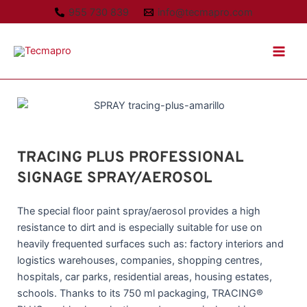
Ir
955 730 839
info@tecmapro.com
al
Main
contenido
Men
TRACING PLUS PROFESSIONAL
SIGNAGE SPRAY/AEROSOL
The special floor paint spray/aerosol provides a high
resistance to dirt and is especially suitable for use on
heavily frequented surfaces such as: factory interiors and
logistics warehouses, companies, shopping centres,
hospitals, car parks, residential areas, housing estates,
schools. Thanks to its 750 ml packaging, TRACING®