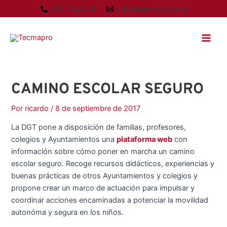
Ir
A
955 730 839
info@tecmapro.com
al
r
Main
contenido
c
Men
h
i
v
CAMINO ESCOLAR SEGURO
o
Por
ricardo
/
8 de septiembre de 2017
s
La DGT pone a disposición de familias, profesores,
colegios y Ayuntamientos una
plataforma web
con
información sobre cómo poner en marcha un camino
escolar seguro. Recoge recursos didácticos, experiencias y
buenas prácticas de otros Ayuntamientos y colegios y
propone crear un marco de actuación para impulsar y
coordinar acciones encaminadas a potenciar la movilidad
autonóma y segura en los niños.