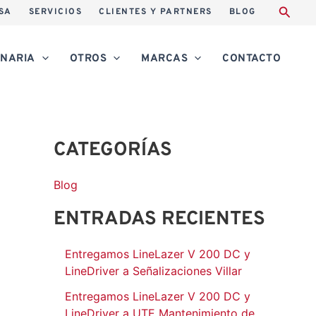
A
SA
SERVICIOS
CLIENTES Y PARTNERS
BLOG
r
c
NARIA
OTROS
MARCAS
CONTACTO
h
i
v
CATEGORÍAS
o
s
Blog
ENTRADAS RECIENTES
Entregamos LineLazer V 200 DC y
LineDriver a Señalizaciones Villar
Entregamos LineLazer V 200 DC y
LineDriver a UTE Mantenimiento de