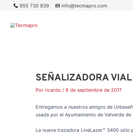
Ir
955 730 839
info@tecmapro.com
al
contenido
SEÑALIZADORA VIAL
Por
ricardo
/
8 de septiembre de 2017
Entregamos a nuestros amigos de Urbaseña
usada por el Ayuntamiento de Valverde de
La nueva trazadora LineLazer™ 3400 sólo p