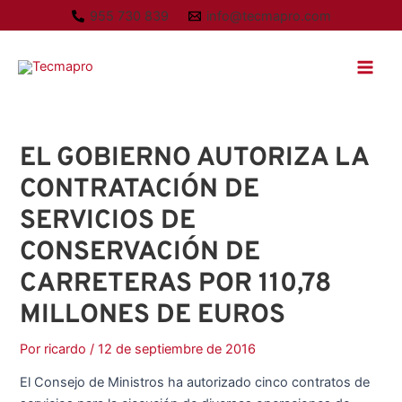
Ir
A
955 730 839
info@tecmapro.com
al
r
Main
contenido
c
Men
h
i
v
EL GOBIERNO AUTORIZA LA
o
CONTRATACIÓN DE
s
SERVICIOS DE
CONSERVACIÓN DE
CARRETERAS POR 110,78
MILLONES DE EUROS
Por
ricardo
/
12 de septiembre de 2016
El Consejo de Ministros ha autorizado cinco contratos de