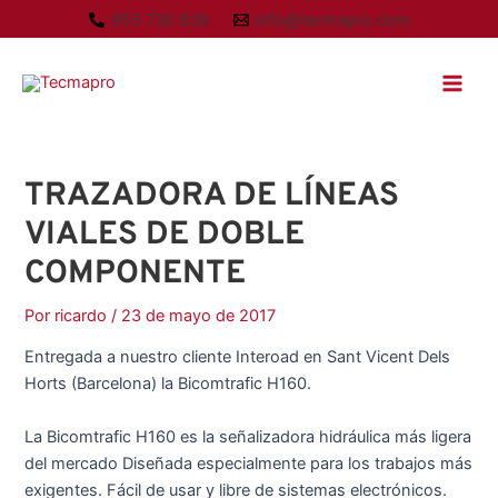
Ir
A
955 730 839
info@tecmapro.com
al
r
Main
contenido
c
Men
h
i
v
TRAZADORA DE LÍNEAS
o
VIALES DE DOBLE
s
COMPONENTE
Por
ricardo
/
23 de mayo de 2017
Entregada a nuestro cliente Interoad en Sant Vicent Dels
Horts (Barcelona) la Bicomtrafic H160.
La Bicomtrafic H160 es la señalizadora hidráulica más ligera
del mercado Diseñada especialmente para los trabajos más
exigentes. Fácil de usar y libre de sistemas electrónicos.