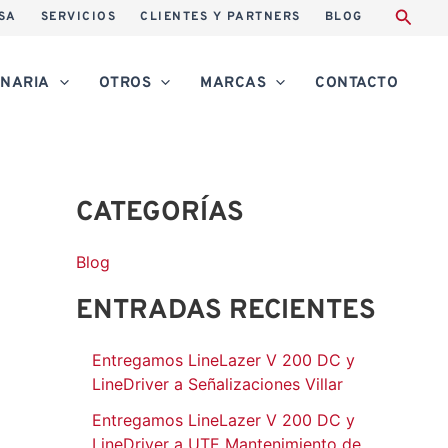
A
SA
SERVICIOS
CLIENTES Y PARTNERS
BLOG
r
c
NARIA
OTROS
MARCAS
CONTACTO
h
i
v
CATEGORÍAS
o
s
Blog
ENTRADAS RECIENTES
Entregamos LineLazer V 200 DC y
LineDriver a Señalizaciones Villar
Entregamos LineLazer V 200 DC y
LineDriver a UTE Mantenimiento de