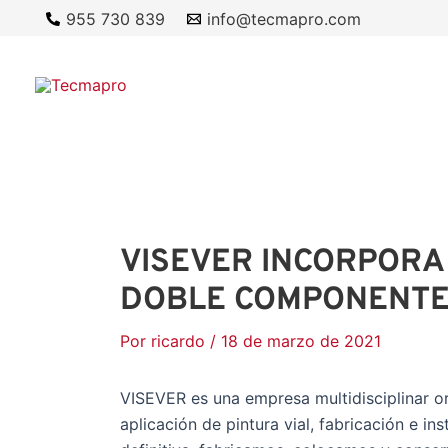
Ir
955 730 839
info@tecmapro.com
al
contenido
VISEVER INCORPORA
DOBLE COMPONENT
Por
ricardo
/
18 de marzo de 2021
VISEVER es una empresa multidisciplinar or
aplicación de pintura vial, fabricación e in