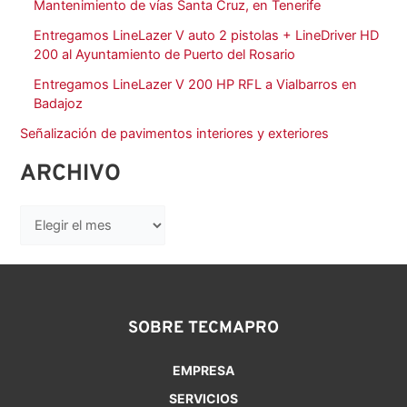
Mantenimiento de vías Santa Cruz, en Tenerife
Entregamos LineLazer V auto 2 pistolas + LineDriver HD
200 al Ayuntamiento de Puerto del Rosario
Entregamos LineLazer V 200 HP RFL a Vialbarros en
Badajoz
Señalización de pavimentos interiores y exteriores
ARCHIVO
SOBRE TECMAPRO
EMPRESA
SERVICIOS