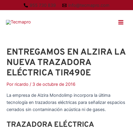
Ir
A
955 730 839
info@tecmapro.com
al
r
Main
contenido
c
Men
h
i
v
ENTREGAMOS EN ALZIRA LA
o
NUEVA TRAZADORA
s
ELÉCTRICA TIR490E
Por
ricardo
/
3 de octubre de 2016
La empresa de Alzira Mondolimp incorpora la última
tecnología en trazadoras eléctricas para señalizar espacios
cerrados sin contaminación acústica ni de gases.
TRAZADORA ELÉCTRICA