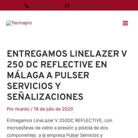
Ir
A
955 730 839
info@tecmapro.com
al
r
Main
contenido
c
Men
h
i
v
ENTREGAMOS LINELAZER V
o
250 DC REFLECTIVE EN
s
MÁLAGA A PULSER
SERVICIOS Y
SEÑALIZACIONES
Por
ricardo
/
16 de julio de 2020
Entregamos LineLazer V 250DC REFLECTIVE, con
microesferas de vidrio a presión y pistola de dos
componentes a la empresa Pulser Servicios y