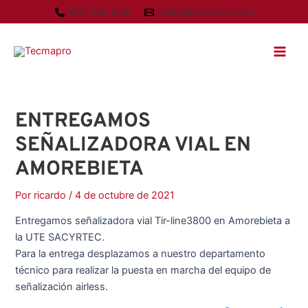
Ir
A
955 730 839
info@tecmapro.com
al
r
Main
contenido
c
Men
h
i
v
ENTREGAMOS
o
SEÑALIZADORA VIAL EN
s
AMOREBIETA
Por
ricardo
/
4 de octubre de 2021
Entregamos señalizadora vial Tir-line3800 en Amorebieta a
la UTE SACYRTEC.
Para la entrega desplazamos a nuestro departamento
técnico para realizar la puesta en marcha del equipo de
señalización airless.