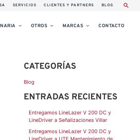
A
SA
SERVICIOS
CLIENTES Y PARTNERS
BLOG
r
c
NARIA
OTROS
MARCAS
CONTACTO
h
i
v
CATEGORÍAS
o
s
Blog
ENTRADAS RECIENTES
Entregamos LineLazer V 200 DC y
LineDriver a Señalizaciones Villar
Entregamos LineLazer V 200 DC y
LineDriver a UTE Mantenimiento de