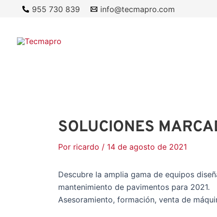
Ir
955 730 839
info@tecmapro.com
al
contenido
SOLUCIONES MARCAD
Por
ricardo
/
14 de agosto de 2021
Descubre la amplia gama de equipos diseña
mantenimiento de pavimentos para 2021.
Asesoramiento, formación, venta de máqu