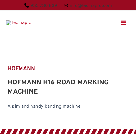
Ir
955 730 839
info@tecmapro.com
al
Main
contenido
Men
HOFMANN
HOFMANN H16 ROAD MARKING
MACHINE
A slim and handy banding machine