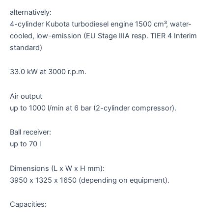
alternatively:
4-cylinder Kubota turbodiesel engine 1500 cm³, water-
cooled, low-emission (EU Stage IIIA resp. TIER 4 Interim
standard)
33.0 kW at 3000 r.p.m.
Air output
up to 1000 l/min at 6 bar (2-cylinder compressor).
Ball receiver:
up to 70 l
Dimensions (L x W x H mm):
3950 x 1325 x 1650 (depending on equipment).
Capacities: