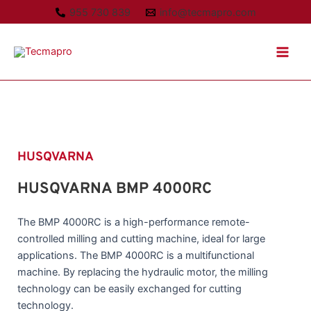
Ir
955 730 839
info@tecmapro.com
al
Main
contenido
Men
HUSQVARNA
HUSQVARNA BMP 4000RC
The BMP 4000RC is a high-performance remote-
controlled milling and cutting machine, ideal for large
applications. The BMP 4000RC is a multifunctional
machine. By replacing the hydraulic motor, the milling
technology can be easily exchanged for cutting
technology.