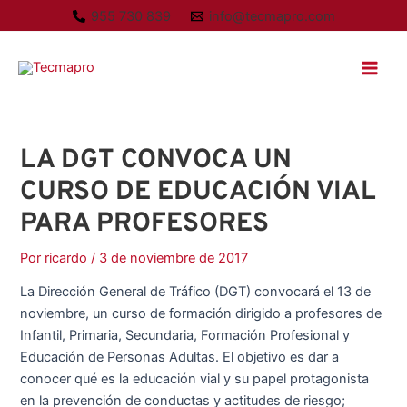
Ir
A
955 730 839
info@tecmapro.com
al
r
Main
contenido
c
Men
h
i
v
LA DGT CONVOCA UN
o
CURSO DE EDUCACIÓN VIAL
s
PARA PROFESORES
Por
ricardo
/
3 de noviembre de 2017
La Dirección General de Tráfico (DGT) convocará el 13 de
noviembre, un curso de formación dirigido a profesores de
Infantil, Primaria, Secundaria, Formación Profesional y
Educación de Personas Adultas. El objetivo es dar a
conocer qué es la educación vial y su papel protagonista
en la prevención de conductas y actitudes de riesgo;