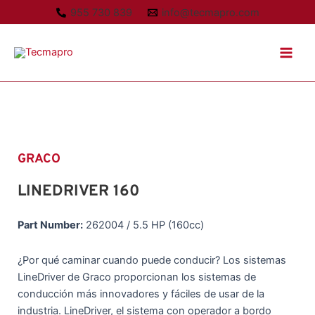
Ir
955 730 839
info@tecmapro.com
al
Main
contenido
Men
GRACO
LINEDRIVER 160
Part Number:
262004 / 5.5 HP (160cc)
¿Por qué caminar cuando puede conducir? Los sistemas
LineDriver de Graco proporcionan los sistemas de
conducción más innovadores y fáciles de usar de la
industria. LineDriver, el sistema con operador a bordo