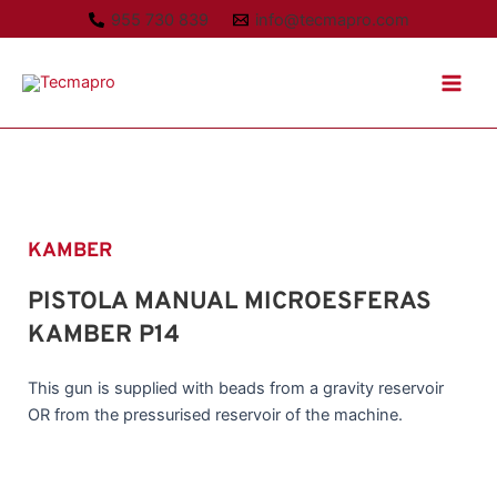
Ir
955 730 839
info@tecmapro.com
al
Main
contenido
Men
KAMBER
PISTOLA MANUAL MICROESFERAS
KAMBER P14
This gun is supplied with beads from a gravity reservoir
OR from the pressurised reservoir of the machine.